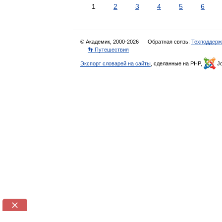
1
2
3
4
5
6
© Академик, 2000-2026
Обратная связь:
Техподдерж
👣 Путешествия
Экспорт словарей на сайты
, сделанные на PHP,
Jo