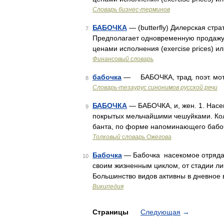
Словарь бизнес-терминов
БАБОЧКА
— (butterfly) Дилерская стра
7
Предполагает одновременную продажу и
ценами исполнения (exercise prices) 
Финансовый словарь
бабочка
— БАБОЧКА, трад. поэт. мо
8
Словарь-тезаурус синонимов русской речи
БАБОЧКА
— БАБОЧКА, и, жен. 1. Насе
9
покрытых мельчайшими чешуйками. Колле
банта, по форме напоминающего бабочк
Толковый словарь Ожегова
Бабочка
— Бабочка насекомое отряда
10
своим жизненным циклом, от стадии ли
Большинство видов активны в дневное 
Википедия
Страницы
Следующая
→