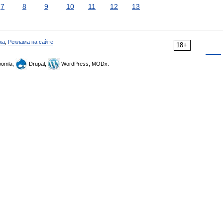
7
8
9
10
11
12
13
ка
,
Реклама на сайте
18+
omla,
Drupal,
WordPress, MODx.