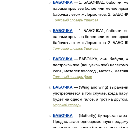
БАБОЧКА
— 1. БАБОЧКА1, бабочки, же
2
парами крыльев более или менее яркой
бабочка летом.» Лермонтов. 2. БАБОЧКА
Толковый словарь Ушакова
БАБОЧКА
— 1. БАБОЧКА1, бабочки, же
3
парами крыльев более или менее яркой
бабочка летом.» Лермонтов. 2. БАБОЧКА
Толковый словарь Ушакова
БАБОЧКА
— БАБОЧКА, южн. бабуля, кос
4
пестрокрылое (чешуекрылое) насекомое
южн., метелек вологод., метляк, метля
Толковый словарь Даля
БАБОЧКА
— (Wing and wing) выражени
5
употребляется в том случае, когда пар
будет на одном галсе, а грот на друг
Морской словарь
БАБОЧКА
— (Butterfly) Дилерская стра
6
Предполагает одновременную продажу и
ценами исполнения (exercise prices) 