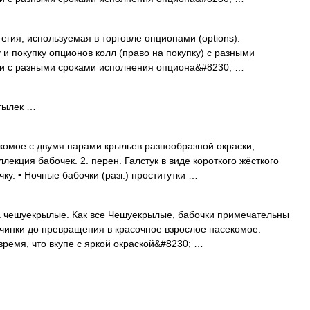
тегия, используемая в торговле опционами (options).
 покупку опционов колл (право на покупку) с разными
или с разными сроками исполнения опциона&#8230; …
тылек …
комое с двумя парами крыльев разнообразной окраски,
кция бабочек. 2. перен. Галстук в виде короткого жёсткого
у. • Ночные бабочки (разг.) проститутки …
 чешуекрылые. Как все Чешуекрылые, бабочки примечательны
чинки до превращения в красочное взрослое насекомое.
время, что вкупе с яркой окраской&#8230; …