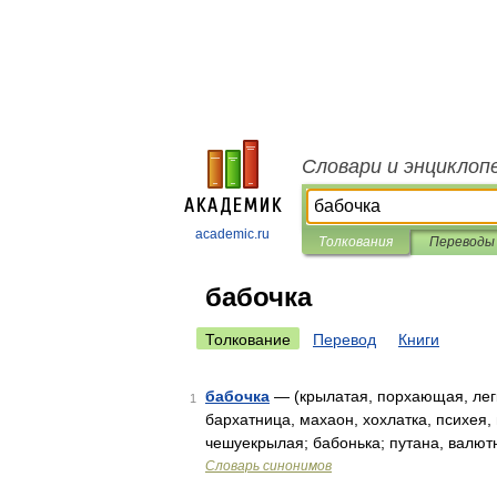
Словари и энциклоп
academic.ru
Толкования
Переводы
бабочка
Толкование
Перевод
Книги
бабочка
— (крылатая, порхающая, легк
1
бархатница, махаон, хохлатка, психея,
чешуекрылая; бабонька; путана, валют
Словарь синонимов