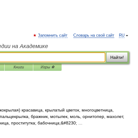
Запомнить сайт
Словарь на свой сайт
RU
едии на Академике
Найти!
Книги
Игры ⚽
окрылая) красавица, крылатый цветок, многоцветница,
 пальцекрылка, бражник, мотылек, моль, орнитопер, махолет,
ница, проститутка; бабочница;&#8230; …