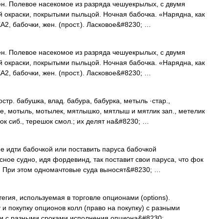
н. Полевое насекомое из разряда чешуекрылых, с двумя
 окраски, покрытыми пыльцой. Ночная бабочка. «Нарядна, как
2, бабочки, жен. (прост.). Ласковое&#8230; …
н. Полевое насекомое из разряда чешуекрылых, с двумя
 окраски, покрытыми пыльцой. Ночная бабочка. «Нарядна, как
2, бабочки, жен. (прост.). Ласковое&#8230; …
тр. бабушка, влад. бабура, бабурка, метыль ·стар.,
, мотыль, мотылек, мятлышко, мятлыш и мятлик зап., метелик
чок сиб., терешок смол.; их делят на&#8230; …
е идти бабочкой или поставить паруса бабочкой
усное судно, идя фордевинд, так поставит свои паруса, что фок
ом. При этом одномачтовые суда выносят&#8230; …
тегия, используемая в торговле опционами (options).
 покупку опционов колл (право на покупку) с разными
или с разными сроками исполнения опциона&#8230; …